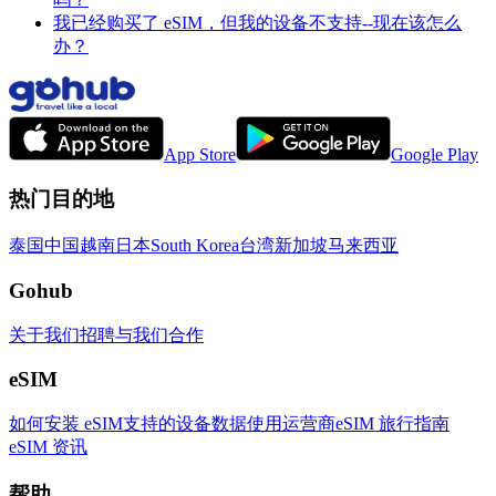
我已经购买了 eSIM，但我的设备不支持--现在该怎么
办？
App Store
Google Play
热门目的地
泰国
中国
越南
日本
South Korea
台湾
新加坡
马来西亚
Gohub
关于我们
招聘
与我们合作
eSIM
如何安装 eSIM
支持的设备
数据使用
运营商
eSIM 旅行指南
eSIM 资讯
帮助