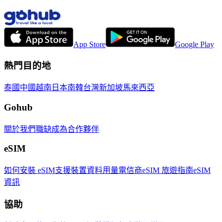
App Store
Google Play
熱門目的地
泰國
中國
越南
日本
南韓
台灣
新加坡
馬來西亞
Gohub
關於我們
職缺
成為合作夥伴
eSIM
如何安裝 eSIM
支援裝置
資料用量
電信商
eSIM 旅遊指南
eSIM
資訊
協助