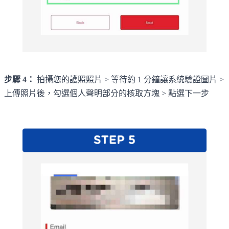
步驟 4：
拍攝您的護照照片 > 等待約 1 分鐘讓系統驗證圖片 >
上傳照片後，勾選個人聲明部分的核取方塊 > 點選下一步