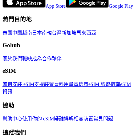
App Store
Google Play
熱門目的地
泰國
中國
越南
日本
南韓
台灣
新加坡
馬來西亞
Gohub
關於我們
職缺
成為合作夥伴
eSIM
如何安裝 eSIM
支援裝置
資料用量
電信商
eSIM 旅遊指南
eSIM
資訊
協助
幫助中心
使用你的 eSIM
疑難排解
相容裝置
常見問題
追蹤我們