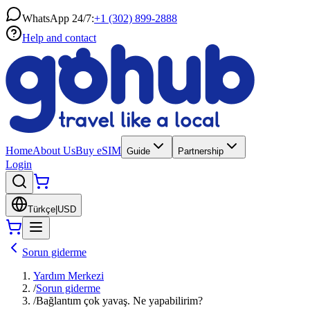
WhatsApp 24/7:
+1 (302) 899-2888
Help and contact
Home
About Us
Buy eSIM
Guide
Partnership
Login
Türkçe
|
USD
Sorun giderme
Yardım Merkezi
/
Sorun giderme
/
Bağlantım çok yavaş. Ne yapabilirim?