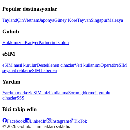
Popüler destinasyonlar
Tayland
Çin
Vietnam
Japonya
Güney Kore
Tayvan
Singapur
Malezya
Gohub
Hakkımızda
Kariyer
Partnerimiz olun
eSIM
eSIM nasıl kurulur
Desteklenen cihazlar
Veri kullanımı
Operatör
eSIM
seyahat rehberi
eSIM haberleri
Yardım
Yardım merkezi
eSIM'inizi kullanma
Sorun giderme
Uyumlu
cihazlar
SSS
Bizi takip edin
Facebook
LinkedIn
Instagram
TikTok
© 2026 Gohub. Tüm hakları saklıdır.