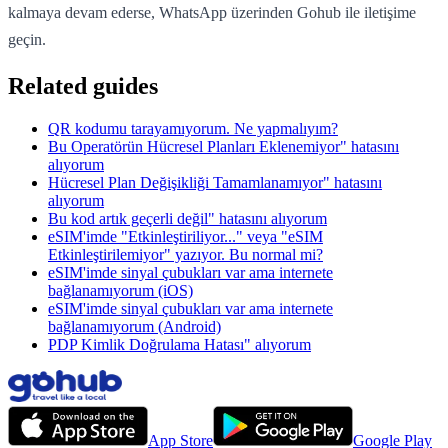
kalmaya devam ederse, WhatsApp üzerinden Gohub ile iletişime
geçin.
Related guides
QR kodumu tarayamıyorum. Ne yapmalıyım?
Bu Operatörün Hücresel Planları Eklenemiyor" hatasını
alıyorum
Hücresel Plan Değişikliği Tamamlanamıyor" hatasını
alıyorum
Bu kod artık geçerli değil" hatasını alıyorum
eSIM'imde "Etkinleştiriliyor..." veya "eSIM
Etkinleştirilemiyor" yazıyor. Bu normal mi?
eSIM'imde sinyal çubukları var ama internete
bağlanamıyorum (iOS)
eSIM'imde sinyal çubukları var ama internete
bağlanamıyorum (Android)
PDP Kimlik Doğrulama Hatası" alıyorum
App Store
Google Play