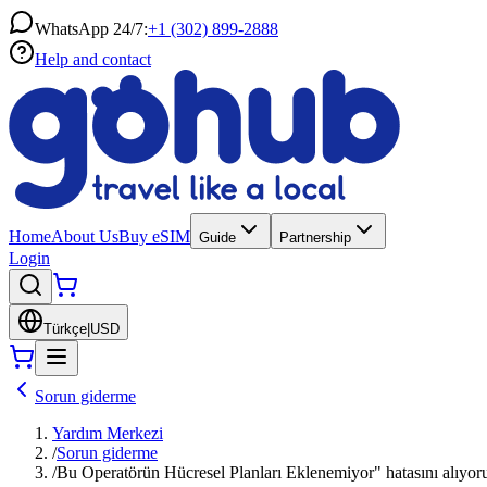
WhatsApp 24/7:
+1 (302) 899-2888
Help and contact
Home
About Us
Buy eSIM
Guide
Partnership
Login
Türkçe
|
USD
Sorun giderme
Yardım Merkezi
/
Sorun giderme
/
Bu Operatörün Hücresel Planları Eklenemiyor" hatasını alıyo