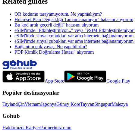
Related guides
QR kodumu tarayamıyorum. Ne yapmalıyım?
Hücresel Plan Değişikliği Tamamlanamıyor" hatasını alıyorum
Bu kod artık geçerli değil" hatasını alıyorum
eSIM'imde "Etkinleştiriliyor..." veya "eSIM Etkinleştirilemiyo
eSIM'imde sinyal çubukları var ama internete bağlanamıyorum
eSIM'imde sinyal çubukları var ama internete bağlanamıyorum
Bağlantım çok yavaş. Ne yapabilirim?
PDP Kimlik Doğrulama Hatası" alıyorum
App Store
Google Play
Popüler destinasyonlar
Tayland
Çin
Vietnam
Japonya
Güney Kore
Tayvan
Singapur
Malezya
Gohub
Hakkımızda
Kariyer
Partnerimiz olun