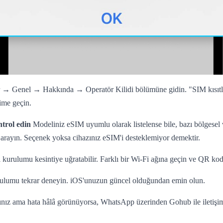
 → Genel → Hakkında → Operatör Kilidi bölümüne gidin. "SIM kısıtlamas
ime geçin.
ntrol edin
Modeliniz eSIM uyumlu olarak listelense bile, bazı bölgesel 
rayın. Seçenek yoksa cihazınız eSIM'i desteklemiyor demektir.
ı kurulumu kesintiye uğratabilir. Farklı bir Wi-Fi ağına geçin ve QR kod
rulumu tekrar deneyin. iOS'unuzun güncel olduğundan emin olun.
dınız ama hata hâlâ görünüyorsa, WhatsApp üzerinden Gohub ile iletişim