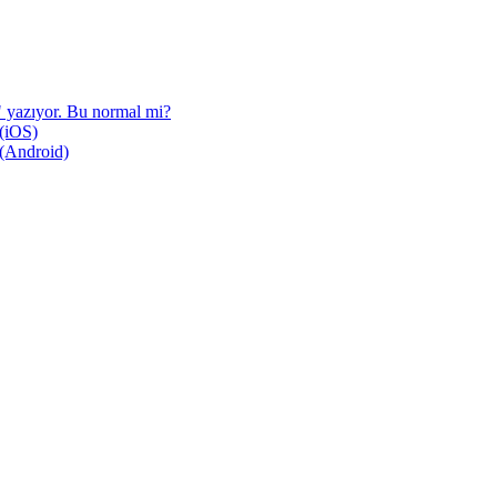
r" yazıyor. Bu normal mi?
 (iOS)
 (Android)