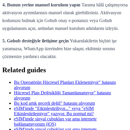
4. Bunun yerine manuel kurulum yapın
Tarama hâlâ çalışmıyorsa
aktivasyon ayrıntılarınızı manuel olarak girebilirsiniz. Aktivasyon
kodunuzu bulmak için Gohub onay e-postanızı veya Gohub
uygulamasını açın, ardından manuel kurulum adımlarını izleyin.
5. Gohub desteğiyle iletişime geçin
Yukarıdakilerin hiçbiri işe
yaramazsa, WhatsApp üzerinden bize ulaşın; ekibimiz sorunu
çözmenize yardımcı olacaktır.
Related guides
Bu Operatörün Hücresel Planları Eklenemiyor" hatasını
alıyorum
Hücresel Plan Değişikliği Tamamlanamıyor" hatasını
alıyorum
Bu kod artık geçerli değil" hatasını alıyorum
eSIM'imde "Etkinleştiriliyor..." veya "eSIM
Etkinleştirilemiyor" yazıyor. Bu normal mi?
eSIM'imde sinyal çubukları var ama internete
bağlanamıyorum (iOS)
eSIM'imde sinyal çubukları var ama internete