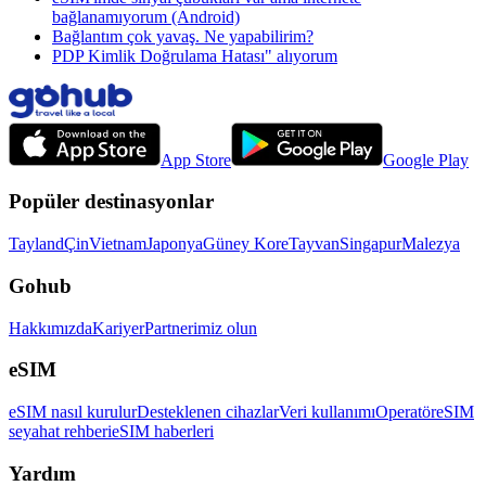
bağlanamıyorum (Android)
Bağlantım çok yavaş. Ne yapabilirim?
PDP Kimlik Doğrulama Hatası" alıyorum
App Store
Google Play
Popüler destinasyonlar
Tayland
Çin
Vietnam
Japonya
Güney Kore
Tayvan
Singapur
Malezya
Gohub
Hakkımızda
Kariyer
Partnerimiz olun
eSIM
eSIM nasıl kurulur
Desteklenen cihazlar
Veri kullanımı
Operatör
eSIM
seyahat rehberi
eSIM haberleri
Yardım