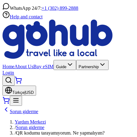
WhatsApp 24/7:
+1 (302) 899-2888
Help and contact
Home
About Us
Buy eSIM
Guide
Partnership
Login
Türkçe
|
USD
Sorun giderme
Yardım Merkezi
/
Sorun giderme
/
QR kodumu tarayamıyorum. Ne yapmalıyım?