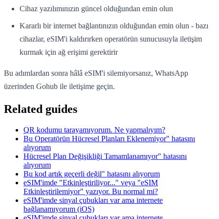
Cihaz yazılımınızın güncel olduğundan emin olun
Kararlı bir internet bağlantınızın olduğundan emin olun - bazı
cihazlar, eSIM'i kaldırırken operatörün sunucusuyla iletişim
kurmak için ağ erişimi gerektirir
Bu adımlardan sonra hâlâ eSIM'i silemiyorsanız, WhatsApp
üzerinden Gohub ile iletişime geçin.
Related guides
QR kodumu tarayamıyorum. Ne yapmalıyım?
Bu Operatörün Hücresel Planları Eklenemiyor" hatasını
alıyorum
Hücresel Plan Değişikliği Tamamlanamıyor" hatasını
alıyorum
Bu kod artık geçerli değil" hatasını alıyorum
eSIM'imde "Etkinleştiriliyor..." veya "eSIM
Etkinleştirilemiyor" yazıyor. Bu normal mi?
eSIM'imde sinyal çubukları var ama internete
bağlanamıyorum (iOS)
eSIM'imde sinyal çubukları var ama internete