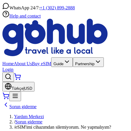
WhatsApp 24/7:
+1 (302) 899-2888
Help and contact
Home
About Us
Buy eSIM
Guide
Partnership
Login
Türkçe
|
USD
Sorun giderme
Yardım Merkezi
/
Sorun giderme
/
eSIM'imi cihazımdan silemiyorum. Ne yapmalıyım?