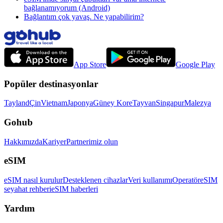
bağlanamıyorum (Android)
Bağlantım çok yavaş. Ne yapabilirim?
App Store
Google Play
Popüler destinasyonlar
Tayland
Çin
Vietnam
Japonya
Güney Kore
Tayvan
Singapur
Malezya
Gohub
Hakkımızda
Kariyer
Partnerimiz olun
eSIM
eSIM nasıl kurulur
Desteklenen cihazlar
Veri kullanımı
Operatör
eSIM
seyahat rehberi
eSIM haberleri
Yardım