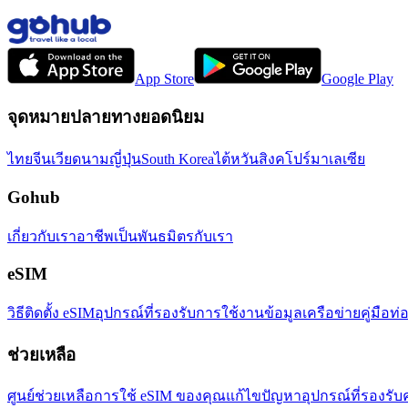
App Store
Google Play
จุดหมายปลายทางยอดนิยม
ไทย
จีน
เวียดนาม
ญี่ปุ่น
South Korea
ไต้หวัน
สิงคโปร์
มาเลเซีย
Gohub
เกี่ยวกับเรา
อาชีพ
เป็นพันธมิตรกับเรา
eSIM
วิธีติดตั้ง eSIM
อุปกรณ์ที่รองรับ
การใช้งานข้อมูล
เครือข่าย
คู่มือท่
ช่วยเหลือ
ศูนย์ช่วยเหลือ
การใช้ eSIM ของคุณ
แก้ไขปัญหา
อุปกรณ์ที่รองรับ