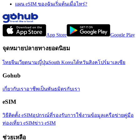
แผน eSIM ของฉันเริ่มต้นเมื่อไหร่?
App Store
Google Play
จุดหมายปลายทางยอดนิยม
ไทย
จีน
เวียดนาม
ญี่ปุ่น
South Korea
ไต้หวัน
สิงคโปร์
มาเลเซีย
Gohub
เกี่ยวกับเรา
อาชีพ
เป็นพันธมิตรกับเรา
eSIM
วิธีติดตั้ง eSIM
อุปกรณ์ที่รองรับ
การใช้งานข้อมูล
เครือข่าย
คู่มือ
ท่องเที่ยว eSIM
ข่าว eSIM
ช่วยเหลือ