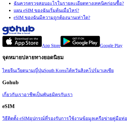
ฉันควรตรวจสอบอะไรในรายละเอียดทางเทคนิคก่อนซื้อ?
แผน eSIM ของฉันเริ่มต้นเมื่อไหร่?
eSIM ของฉันมีความถูกต้องนานเท่าใด?
App Store
Google Play
จุดหมายปลายทางยอดนิยม
ไทย
จีน
เวียดนาม
ญี่ปุ่น
South Korea
ไต้หวัน
สิงคโปร์
มาเลเซีย
Gohub
เกี่ยวกับเรา
อาชีพ
เป็นพันธมิตรกับเรา
eSIM
วิธีติดตั้ง eSIM
อุปกรณ์ที่รองรับ
การใช้งานข้อมูล
เครือข่าย
คู่มือท่