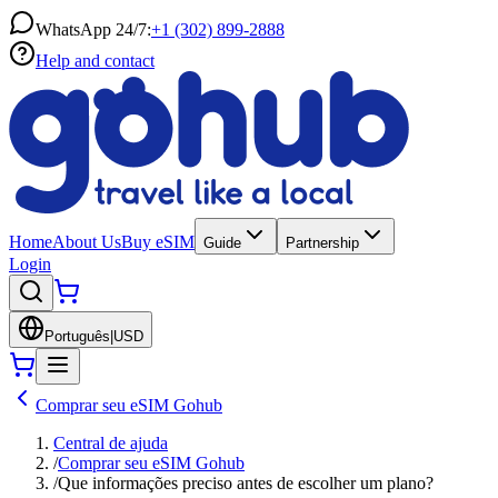
WhatsApp 24/7:
+1 (302) 899-2888
Help and contact
Home
About Us
Buy eSIM
Guide
Partnership
Login
Português
|
USD
Comprar seu eSIM Gohub
Central de ajuda
/
Comprar seu eSIM Gohub
/
Que informações preciso antes de escolher um plano?