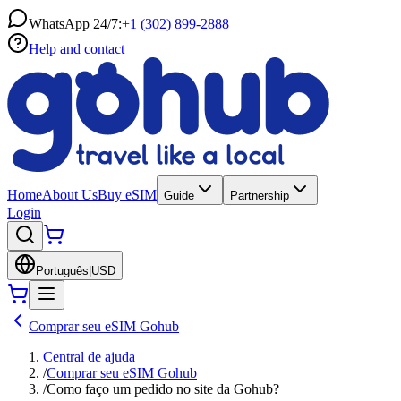
WhatsApp 24/7:
+1 (302) 899-2888
Help and contact
Home
About Us
Buy eSIM
Guide
Partnership
Login
Português
|
USD
Comprar seu eSIM Gohub
Central de ajuda
/
Comprar seu eSIM Gohub
/
Como faço um pedido no site da Gohub?