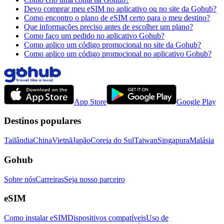
Devo comprar meu eSIM no aplicativo ou no site da Gohub?
Como encontro o plano de eSIM certo para o meu destino?
Que informações preciso antes de escolher um plano?
Como faço um pedido no aplicativo Gohub?
Como aplico um código promocional no site da Gohub?
Como aplico um código promocional no aplicativo Gohub?
App Store
Google Play
Destinos populares
Tailândia
China
Vietnã
Japão
Coreia do Sul
Taiwan
Singapura
Malásia
Gohub
Sobre nós
Carreiras
Seja nosso parceiro
eSIM
Como instalar eSIM
Dispositivos compatíveis
Uso de