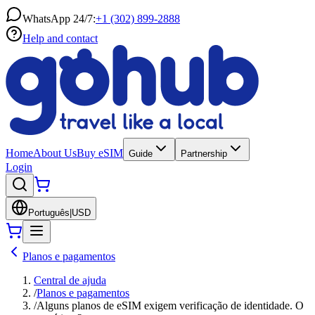
WhatsApp 24/7:
+1 (302) 899-2888
Help and contact
Home
About Us
Buy eSIM
Guide
Partnership
Login
Português
|
USD
Planos e pagamentos
Central de ajuda
/
Planos e pagamentos
/
Alguns planos de eSIM exigem verificação de identidade. O