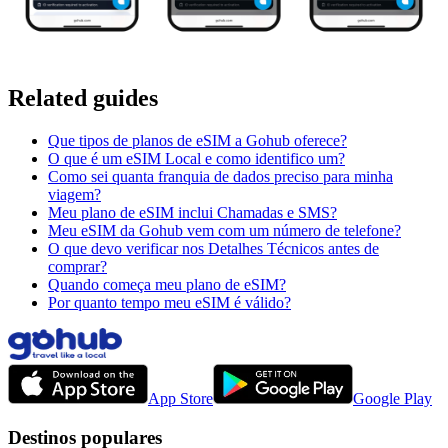
Related guides
Que tipos de planos de eSIM a Gohub oferece?
O que é um eSIM Local e como identifico um?
Como sei quanta franquia de dados preciso para minha
viagem?
Meu plano de eSIM inclui Chamadas e SMS?
Meu eSIM da Gohub vem com um número de telefone?
O que devo verificar nos Detalhes Técnicos antes de
comprar?
Quando começa meu plano de eSIM?
Por quanto tempo meu eSIM é válido?
App Store
Google Play
Destinos populares