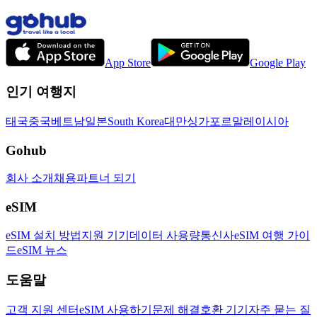
App Store
Google Play
인기 여행지
태국
중국
베트남
일본
South Korea
대만
싱가포르
말레이시아
Gohub
회사 소개
채용
파트너 되기
eSIM
eSIM 설치 방법
지원 기기
데이터 사용량
통신사
eSIM 여행 가이
드
eSIM 뉴스
도움말
고객 지원 센터
eSIM 사용하기
문제 해결
호환 기기
자주 묻는 질