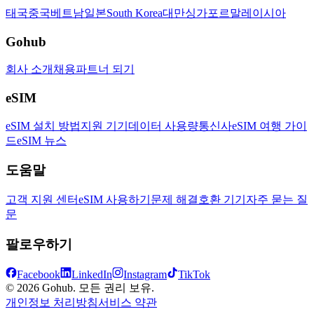
태국
중국
베트남
일본
South Korea
대만
싱가포르
말레이시아
Gohub
회사 소개
채용
파트너 되기
eSIM
eSIM 설치 방법
지원 기기
데이터 사용량
통신사
eSIM 여행 가이
드
eSIM 뉴스
도움말
고객 지원 센터
eSIM 사용하기
문제 해결
호환 기기
자주 묻는 질
문
팔로우하기
Facebook
LinkedIn
Instagram
TikTok
© 2026 Gohub. 모든 권리 보유.
개인정보 처리방침
서비스 약관