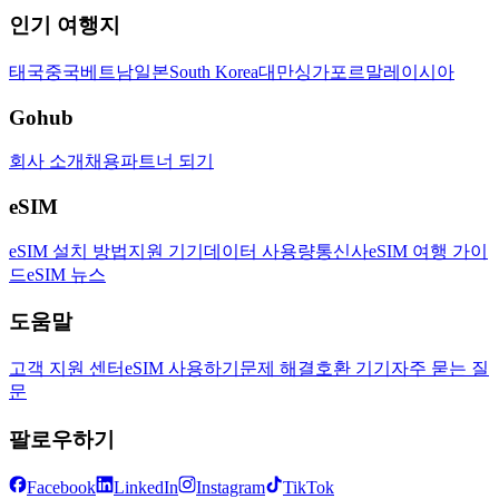
인기 여행지
태국
중국
베트남
일본
South Korea
대만
싱가포르
말레이시아
Gohub
회사 소개
채용
파트너 되기
eSIM
eSIM 설치 방법
지원 기기
데이터 사용량
통신사
eSIM 여행 가이
드
eSIM 뉴스
도움말
고객 지원 센터
eSIM 사용하기
문제 해결
호환 기기
자주 묻는 질
문
팔로우하기
Facebook
LinkedIn
Instagram
TikTok