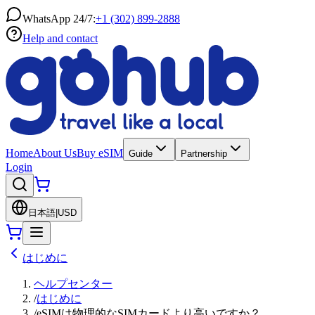
WhatsApp 24/7:
+1 (302) 899-2888
Help and contact
Home
About Us
Buy eSIM
Guide
Partnership
Login
日本語
|
USD
はじめに
ヘルプセンター
/
はじめに
/
eSIMは物理的なSIMカードより高いですか？