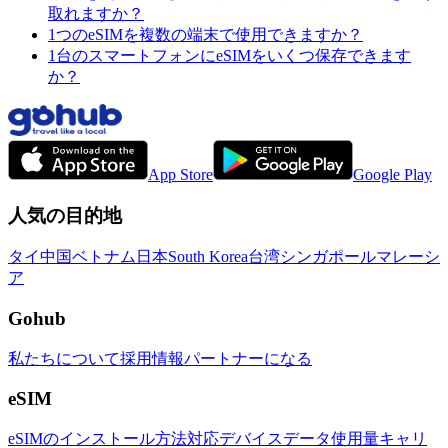
取れますか？
1つのeSIMを複数の端末で使用できますか？
1台のスマートフォンにeSIMをいくつ保存できます
か？
App Store
Google Play
人気の目的地
タイ
中国
ベトナム
日本
South Korea
台湾
シンガポール
マレーシ
ア
Gohub
私たちについて
採用情報
パートナーになる
eSIM
eSIMのインストール方法
対応デバイス
データ使用量
キャリ