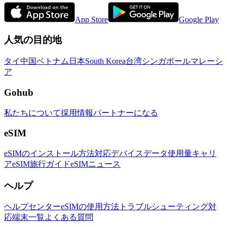
App Store
Google Play
人気の目的地
タイ
中国
ベトナム
日本
South Korea
台湾
シンガポール
マレーシ
ア
Gohub
私たちについて
採用情報
パートナーになる
eSIM
eSIMのインストール方法
対応デバイス
データ使用量
キャリ
ア
eSIM旅行ガイド
eSIMニュース
ヘルプ
ヘルプセンター
eSIMの使用方法
トラブルシューティング
対
応端末一覧
よくある質問