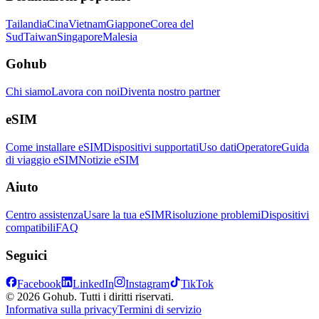
Tailandia
Cina
Vietnam
Giappone
Corea del
Sud
Taiwan
Singapore
Malesia
Gohub
Chi siamo
Lavora con noi
Diventa nostro partner
eSIM
Come installare eSIM
Dispositivi supportati
Uso dati
Operatore
Guida
di viaggio eSIM
Notizie eSIM
Aiuto
Centro assistenza
Usare la tua eSIM
Risoluzione problemi
Dispositivi
compatibili
FAQ
Seguici
Facebook
LinkedIn
Instagram
TikTok
© 2026 Gohub. Tutti i diritti riservati.
Informativa sulla privacy
Termini di servizio