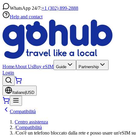
WhatsApp 24/7:
+1 (302) 899-2888
Help and contact
Home
About Us
Buy eSIM
Guide
Partnership
Login
Italiano
|
USD
Compatibilità
Centro assistenza
/
Compatibilità
/
Cos'è un telefono bloccato dalla rete e posso usare un'eSIM su 