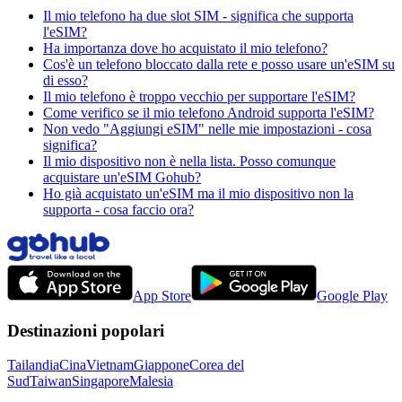
Il mio telefono ha due slot SIM - significa che supporta
l'eSIM?
Ha importanza dove ho acquistato il mio telefono?
Cos'è un telefono bloccato dalla rete e posso usare un'eSIM su
di esso?
Il mio telefono è troppo vecchio per supportare l'eSIM?
Come verifico se il mio telefono Android supporta l'eSIM?
Non vedo "Aggiungi eSIM" nelle mie impostazioni - cosa
significa?
Il mio dispositivo non è nella lista. Posso comunque
acquistare un'eSIM Gohub?
Ho già acquistato un'eSIM ma il mio dispositivo non la
supporta - cosa faccio ora?
App Store
Google Play
Destinazioni popolari
Tailandia
Cina
Vietnam
Giappone
Corea del
Sud
Taiwan
Singapore
Malesia