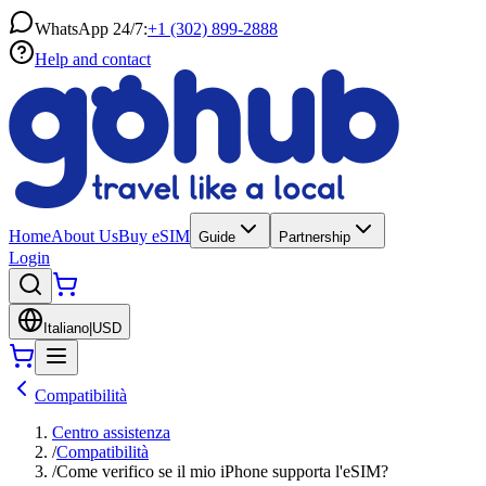
WhatsApp 24/7:
+1 (302) 899-2888
Help and contact
Home
About Us
Buy eSIM
Guide
Partnership
Login
Italiano
|
USD
Compatibilità
Centro assistenza
/
Compatibilità
/
Come verifico se il mio iPhone supporta l'eSIM?