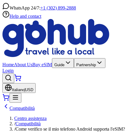
WhatsApp 24/7:
+1 (302) 899-2888
Help and contact
Home
About Us
Buy eSIM
Guide
Partnership
Login
Italiano
|
USD
Compatibilità
Centro assistenza
/
Compatibilità
/
Come verifico se il mio telefono Android supporta l'eSIM?