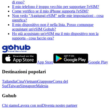
di esso?
Il mio telefono è troppo vecchio per supportare l'eSIM?
Come verifico se il mio iPhone supporta l'eSIM?
Non vedo "Aggiungi eSIM" nelle mie impostazioni - cosa
significa?
Il mio dispositivo non è nella lista. Posso comunque
acquistare un'eSIM Gohub?
Ho già acquistato un'eSIM ma il mio dispositivo non la
supporta - cosa faccio ora?
App Store
Google Play
Destinazioni popolari
Tailandia
Cina
Vietnam
Giappone
Corea del
Sud
Taiwan
Singapore
Malesia
Gohub
Chi siamo
Lavora con noi
Diventa nostro partner