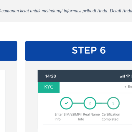
eamanan ketat untuk melindungi informasi pribadi Anda. Detail Anda d