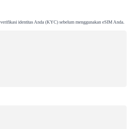
ap verifikasi identitas Anda (KYC) sebelum menggunakan eSIM Anda.