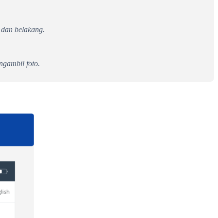
 dan belakang.
ngambil foto.