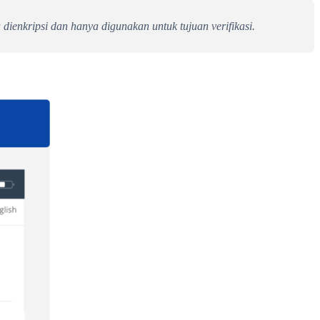
ienkripsi dan hanya digunakan untuk tujuan verifikasi.