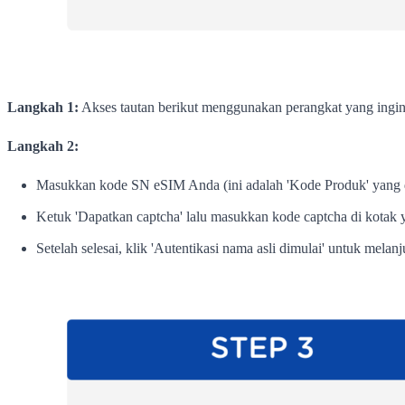
Langkah 1:
Akses tautan berikut menggunakan perangkat yang ing
Langkah 2:
Masukkan kode SN eSIM Anda (ini adalah 'Kode Produk' yang d
Ketuk 'Dapatkan captcha' lalu masukkan kode captcha di kotak 
Setelah selesai, klik 'Autentikasi nama asli dimulai' untuk mela