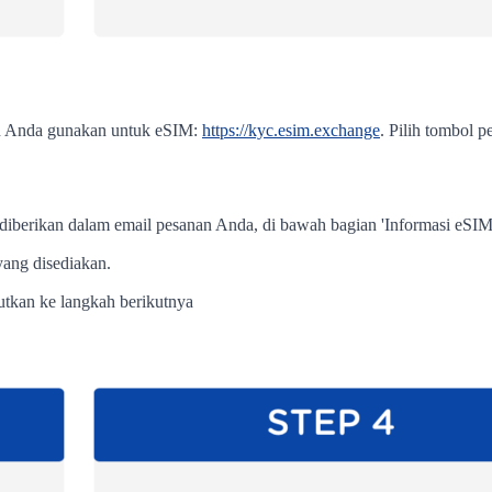
in Anda gunakan untuk eSIM:
https://kyc.esim.exchange
. Pilih tombol p
iberikan dalam email pesanan Anda, di bawah bagian 'Informasi eSIM
yang disediakan.
njutkan ke langkah berikutnya