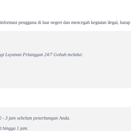
informasi pengguna di luar negeri dan mencegah kegiatan ilegal, har
gi Layanan Pelanggan 24/7 Gohub melalui:
 2 - 3 jam sebelum penerbangan Anda.
t hingga 1 jam.