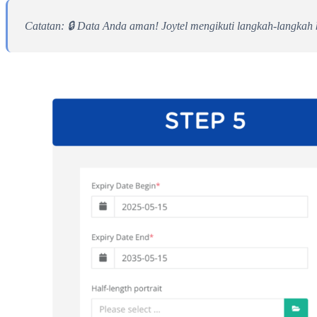
Catatan: 🔒 Data Anda aman! Joytel mengikuti langkah-langkah k