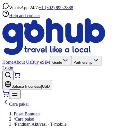
WhatsApp 24/7:
+1 (302) 899-2888
Help and contact
Home
About Us
Buy eSIM
Guide
Partnership
Login
Bahasa Indonesia
|
USD
Cara pakai
Pusat Bantuan
/
Cara pakai
/
Panduan Aktivasi - T-mobile