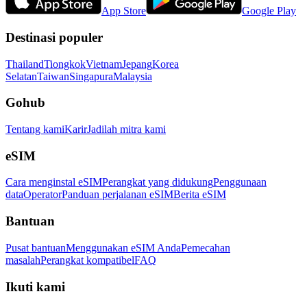
App Store
Google Play
Destinasi populer
Thailand
Tiongkok
Vietnam
Jepang
Korea
Selatan
Taiwan
Singapura
Malaysia
Gohub
Tentang kami
Karir
Jadilah mitra kami
eSIM
Cara menginstal eSIM
Perangkat yang didukung
Penggunaan
data
Operator
Panduan perjalanan eSIM
Berita eSIM
Bantuan
Pusat bantuan
Menggunakan eSIM Anda
Pemecahan
masalah
Perangkat kompatibel
FAQ
Ikuti kami