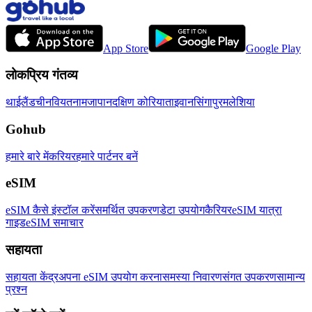
App Store
Google Play
लोकप्रिय गंतव्य
थाईलैंड
चीन
वियतनाम
जापान
दक्षिण कोरिया
ताइवान
सिंगापुर
मलेशिया
Gohub
हमारे बारे में
करियर
हमारे पार्टनर बनें
eSIM
eSIM कैसे इंस्टॉल करें
समर्थित उपकरण
डेटा उपयोग
कैरियर
eSIM यात्रा
गाइड
eSIM समाचार
सहायता
सहायता केंद्र
अपना eSIM उपयोग करना
समस्या निवारण
संगत उपकरण
सामान्य
प्रश्न