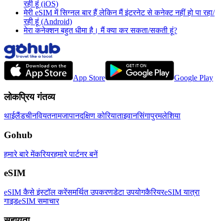
रही हूं (iOS)
मेरी eSIM में सिग्नल बार हैं लेकिन मैं इंटरनेट से कनेक्ट नहीं हो पा रहा/
रही हूं (Android)
मेरा कनेक्शन बहुत धीमा है। मैं क्या कर सकता/सकती हूं?
App Store
Google Play
लोकप्रिय गंतव्य
थाईलैंड
चीन
वियतनाम
जापान
दक्षिण कोरिया
ताइवान
सिंगापुर
मलेशिया
Gohub
हमारे बारे में
करियर
हमारे पार्टनर बनें
eSIM
eSIM कैसे इंस्टॉल करें
समर्थित उपकरण
डेटा उपयोग
कैरियर
eSIM यात्रा
गाइड
eSIM समाचार
सहायता