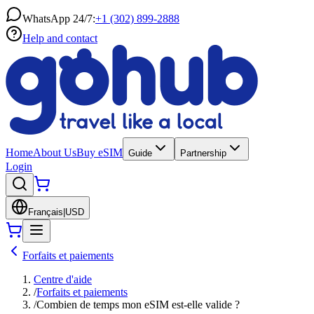
WhatsApp 24/7:
+1 (302) 899-2888
Help and contact
Home
About Us
Buy eSIM
Guide
Partnership
Login
Français
|
USD
Forfaits et paiements
Centre d'aide
/
Forfaits et paiements
/
Combien de temps mon eSIM est-elle valide ?