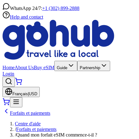
WhatsApp 24/7:
+1 (302) 899-2888
Help and contact
Home
About Us
Buy eSIM
Guide
Partnership
Login
Français
|
USD
Forfaits et paiements
Centre d'aide
/
Forfaits et paiements
/
Quand mon forfait eSIM commence-t-il ?