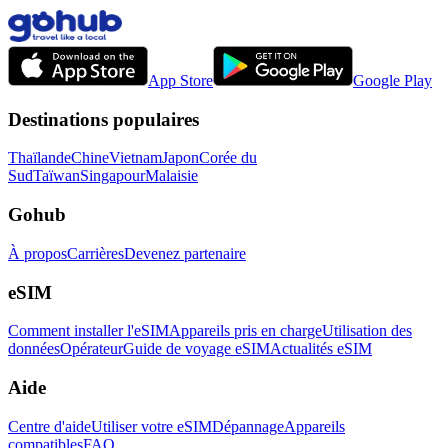
App Store
Google Play
Destinations populaires
Thaïlande
Chine
Vietnam
Japon
Corée du
Sud
Taïwan
Singapour
Malaisie
Gohub
À propos
Carrières
Devenez partenaire
eSIM
Comment installer l'eSIM
Appareils pris en charge
Utilisation des
données
Opérateur
Guide de voyage eSIM
Actualités eSIM
Aide
Centre d'aide
Utiliser votre eSIM
Dépannage
Appareils
compatibles
FAQ