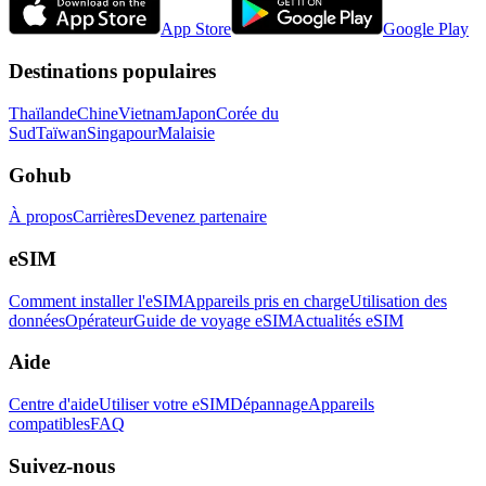
App Store
Google Play
Destinations populaires
Thaïlande
Chine
Vietnam
Japon
Corée du
Sud
Taïwan
Singapour
Malaisie
Gohub
À propos
Carrières
Devenez partenaire
eSIM
Comment installer l'eSIM
Appareils pris en charge
Utilisation des
données
Opérateur
Guide de voyage eSIM
Actualités eSIM
Aide
Centre d'aide
Utiliser votre eSIM
Dépannage
Appareils
compatibles
FAQ
Suivez-nous