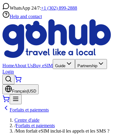
WhatsApp 24/7:
+1 (302) 899-2888
Help and contact
Home
About Us
Buy eSIM
Guide
Partnership
Login
Français
|
USD
Forfaits et paiements
Centre d'aide
/
Forfaits et paiements
/
Mon forfait eSIM inclut-il les appels et les SMS ?