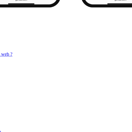
e web ?
e