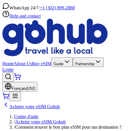
WhatsApp 24/7:
+1 (302) 899-2888
Help and contact
Home
About Us
Buy eSIM
Guide
Partnership
Login
Français
|
USD
Acheter votre eSIM Gohub
Centre d'aide
/
Acheter votre eSIM Gohub
/
Comment trouver le bon plan eSIM pour ma destination ?