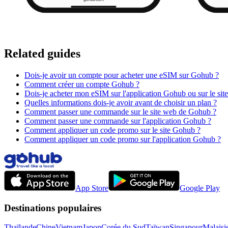
Related guides
Dois-je avoir un compte pour acheter une eSIM sur Gohub ?
Comment créer un compte Gohub ?
Dois-je acheter mon eSIM sur l'application Gohub ou sur le sit
Quelles informations dois-je avoir avant de choisir un plan ?
Comment passer une commande sur le site web de Gohub ?
Comment passer une commande sur l'application Gohub ?
Comment appliquer un code promo sur le site Gohub ?
Comment appliquer un code promo sur l'application Gohub ?
App Store
Google Play
Destinations populaires
Thaïlande
Chine
Vietnam
Japon
Corée du Sud
Taïwan
Singapour
Malaisi