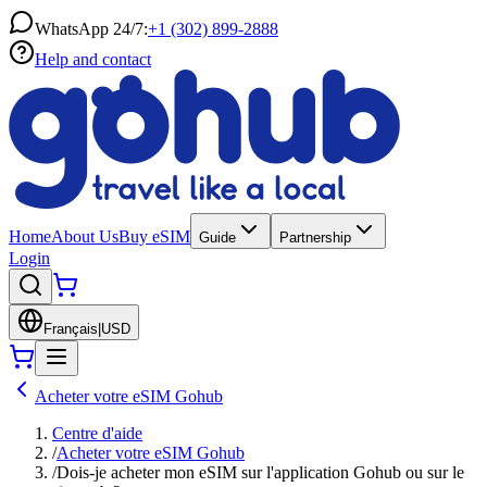
WhatsApp 24/7:
+1 (302) 899-2888
Help and contact
Home
About Us
Buy eSIM
Guide
Partnership
Login
Français
|
USD
Acheter votre eSIM Gohub
Centre d'aide
/
Acheter votre eSIM Gohub
/
Dois-je acheter mon eSIM sur l'application Gohub ou sur le