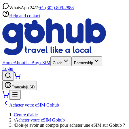
WhatsApp 24/7:
+1 (302) 899-2888
Help and contact
Home
About Us
Buy eSIM
Guide
Partnership
Login
Français
|
USD
Acheter votre eSIM Gohub
Centre d'aide
/
Acheter votre eSIM Gohub
/
Dois-je avoir un compte pour acheter une eSIM sur Gohub ?