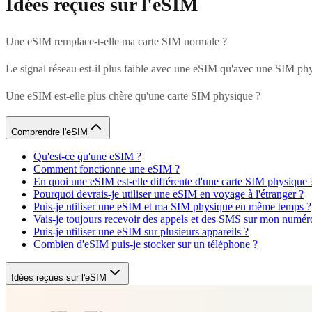
Idées reçues sur l'eSIM
Une eSIM remplace-t-elle ma carte SIM normale ?
Le signal réseau est-il plus faible avec une eSIM qu'avec une SIM ph
Une eSIM est-elle plus chère qu'une carte SIM physique ?
Comprendre l'eSIM
Qu'est-ce qu'une eSIM ?
Comment fonctionne une eSIM ?
En quoi une eSIM est-elle différente d'une carte SIM physique 
Pourquoi devrais-je utiliser une eSIM en voyage à l'étranger ?
Puis-je utiliser une eSIM et ma SIM physique en même temps ?
Vais-je toujours recevoir des appels et des SMS sur mon numéro
Puis-je utiliser une eSIM sur plusieurs appareils ?
Combien d'eSIM puis-je stocker sur un téléphone ?
Idées reçues sur l'eSIM