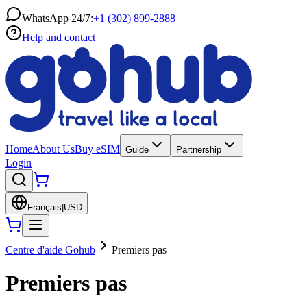
WhatsApp 24/7:
+1 (302) 899-2888
Help and contact
Home
About Us
Buy eSIM
Guide
Partnership
Login
Français
|
USD
Centre d'aide Gohub
Premiers pas
Premiers pas