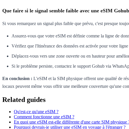
Que faire si le signal semble faible avec une eSIM Gohub
Si vous remarquez un signal plus faible que prévu, c'est presque touj
Assurez-vous que votre eSIM est définie comme la ligne de donné
Vérifiez que l'Itinérance des données est activée pour votre lign
Déplacez-vous vers une zone ouverte ou en hauteur pour amélior
Si le problème persiste, contactez le support Gohub via WhatsApp
En conclusion :
L'eSIM et la SIM physique offrent une qualité de rése
locaux peuvent même vous offrir une meilleure couverture qu'une conn
Related guides
Qu'est-ce qu'une eSIM ?
Comment fonctionne une eSIM ?
En quoi une eSIM est-elle différente d'une carte SIM physique 
Pourquoi devrais-je utiliser une eSIM en voyage à l'étranger ?