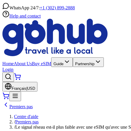
WhatsApp 24/7:
+1 (302) 899-2888
Help and contact
Home
About Us
Buy eSIM
Guide
Partnership
Login
Français
|
USD
Premiers pas
Centre d'aide
/
Premiers pas
/
Le signal réseau est-il plus faible avec une eSIM qu'avec une