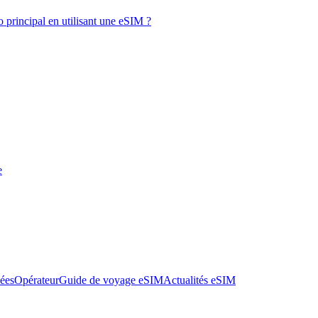
 principal en utilisant une eSIM ?
e
nées
Opérateur
Guide de voyage eSIM
Actualités eSIM