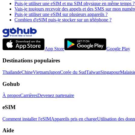
Puis-je utiliser une eSIM et ma SIM physique en même temps ?
Vais-je toujours recevoir des appels et des SMS sur mon numéro
Puis-je utiliser une eSIM sur plusieurs appareils ?
Combien d'eSIM puis-je stocker sur un téléphone ?
App Store
Google Play
Destinations populaires
Thaïlande
Chine
Vietnam
Japon
Corée du Sud
Taïwan
Singapour
Malaisi
Gohub
À propos
Carrières
Devenez partenaire
eSIM
Comment installer l'eSIM
Appareils pris en charge
Utilisation des don
Aide