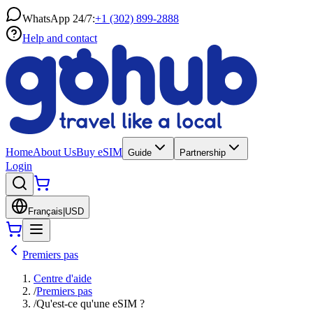
WhatsApp 24/7:
+1 (302) 899-2888
Help and contact
Home
About Us
Buy eSIM
Guide
Partnership
Login
Français
|
USD
Premiers pas
Centre d'aide
/
Premiers pas
/
Qu'est-ce qu'une eSIM ?