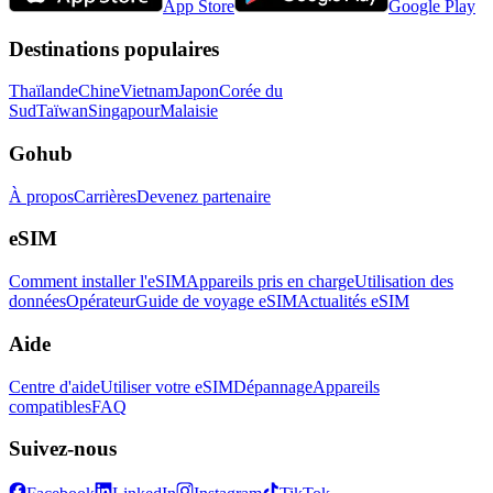
App Store
Google Play
Destinations populaires
Thaïlande
Chine
Vietnam
Japon
Corée du
Sud
Taïwan
Singapour
Malaisie
Gohub
À propos
Carrières
Devenez partenaire
eSIM
Comment installer l'eSIM
Appareils pris en charge
Utilisation des
données
Opérateur
Guide de voyage eSIM
Actualités eSIM
Aide
Centre d'aide
Utiliser votre eSIM
Dépannage
Appareils
compatibles
FAQ
Suivez-nous