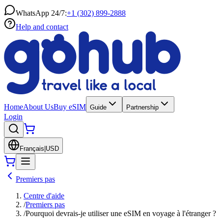
WhatsApp 24/7:
+1 (302) 899-2888
Help and contact
Home
About Us
Buy eSIM
Guide
Partnership
Login
Français
|
USD
Premiers pas
Centre d'aide
/
Premiers pas
/
Pourquoi devrais-je utiliser une eSIM en voyage à l'étranger ?