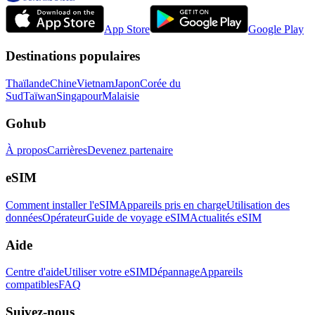
App Store
Google Play
Destinations populaires
Thaïlande
Chine
Vietnam
Japon
Corée du
Sud
Taïwan
Singapour
Malaisie
Gohub
À propos
Carrières
Devenez partenaire
eSIM
Comment installer l'eSIM
Appareils pris en charge
Utilisation des
données
Opérateur
Guide de voyage eSIM
Actualités eSIM
Aide
Centre d'aide
Utiliser votre eSIM
Dépannage
Appareils
compatibles
FAQ
Suivez-nous