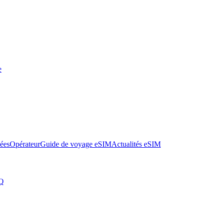
e
nées
Opérateur
Guide de voyage eSIM
Actualités eSIM
Q