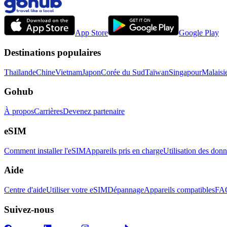
App Store
Google Play
Destinations populaires
Thaïlande
Chine
Vietnam
Japon
Corée du Sud
Taïwan
Singapour
Malaisi
Gohub
À propos
Carrières
Devenez partenaire
eSIM
Comment installer l'eSIM
Appareils pris en charge
Utilisation des don
Aide
Centre d'aide
Utiliser votre eSIM
Dépannage
Appareils compatibles
FA
Suivez-nous