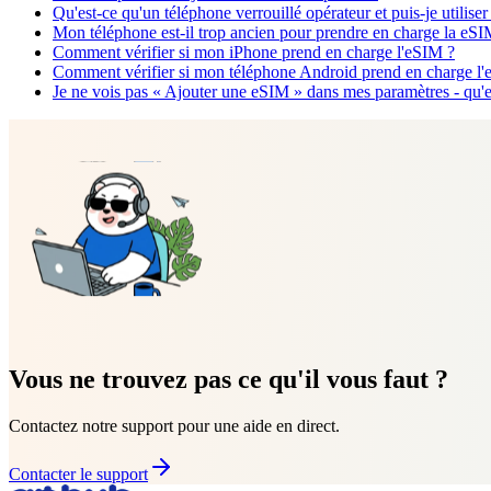
Qu'est-ce qu'un téléphone verrouillé opérateur et puis-je utilis
Mon téléphone est-il trop ancien pour prendre en charge la eSI
Comment vérifier si mon iPhone prend en charge l'eSIM ?
Comment vérifier si mon téléphone Android prend en charge l'
Je ne vois pas « Ajouter une eSIM » dans mes paramètres - qu'es
Vous ne trouvez pas ce qu'il vous faut ?
Contactez notre support pour une aide en direct.
Contacter le support