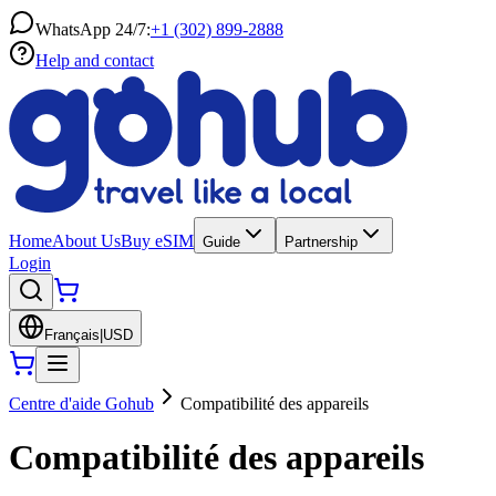
WhatsApp 24/7:
+1 (302) 899-2888
Help and contact
Home
About Us
Buy eSIM
Guide
Partnership
Login
Français
|
USD
Centre d'aide Gohub
Compatibilité des appareils
Compatibilité des appareils