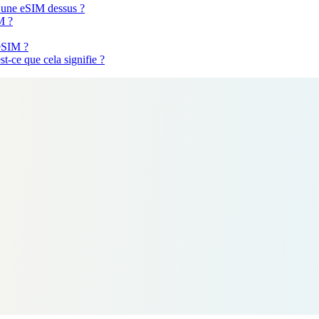
er une eSIM dessus ?
M ?
eSIM ?
t-ce que cela signifie ?