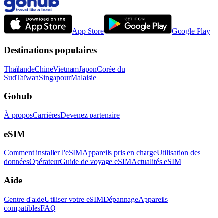
App Store
Google Play
Destinations populaires
Thaïlande
Chine
Vietnam
Japon
Corée du
Sud
Taïwan
Singapour
Malaisie
Gohub
À propos
Carrières
Devenez partenaire
eSIM
Comment installer l'eSIM
Appareils pris en charge
Utilisation des
données
Opérateur
Guide de voyage eSIM
Actualités eSIM
Aide
Centre d'aide
Utiliser votre eSIM
Dépannage
Appareils
compatibles
FAQ