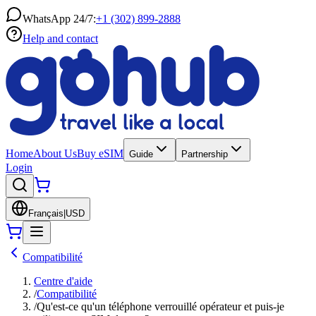
WhatsApp 24/7:
+1 (302) 899-2888
Help and contact
Home
About Us
Buy eSIM
Guide
Partnership
Login
Français
|
USD
Compatibilité
Centre d'aide
/
Compatibilité
/
Qu'est-ce qu'un téléphone verrouillé opérateur et puis-je