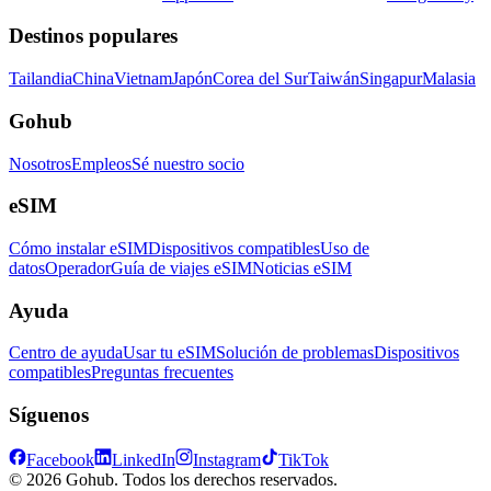
Destinos populares
Tailandia
China
Vietnam
Japón
Corea del Sur
Taiwán
Singapur
Malasia
Gohub
Nosotros
Empleos
Sé nuestro socio
eSIM
Cómo instalar eSIM
Dispositivos compatibles
Uso de
datos
Operador
Guía de viajes eSIM
Noticias eSIM
Ayuda
Centro de ayuda
Usar tu eSIM
Solución de problemas
Dispositivos
compatibles
Preguntas frecuentes
Síguenos
Facebook
LinkedIn
Instagram
TikTok
© 2026 Gohub. Todos los derechos reservados.