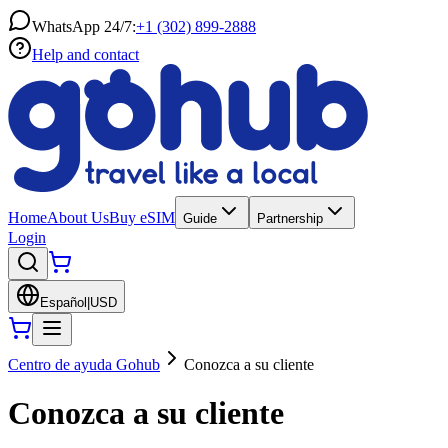
WhatsApp 24/7:
+1 (302) 899-2888
Help and contact
Home
About Us
Buy eSIM
Guide
Partnership
Login
Español
|
USD
Centro de ayuda Gohub
Conozca a su cliente
Conozca a su cliente