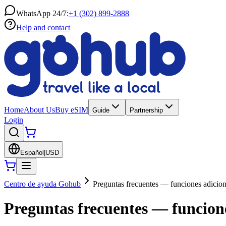
WhatsApp 24/7:
+1 (302) 899-2888
Help and contact
Home
About Us
Buy eSIM
Guide
Partnership
Login
Español
|
USD
Centro de ayuda Gohub
Preguntas frecuentes — funciones adicion
Preguntas frecuentes — funcione