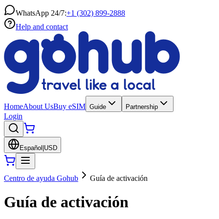
WhatsApp 24/7:
+1 (302) 899-2888
Help and contact
Home
About Us
Buy eSIM
Guide
Partnership
Login
Español
|
USD
Centro de ayuda Gohub
Guía de activación
Guía de activación