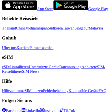
App Store
Google Play
Beliebte Reiseziele
Thailand
China
Vietnam
Japan
Südkorea
Taiwan
Singapur
Malaysia
Gohub
Über uns
Karriere
Partner werden
eSIM
eSIM installieren
Unterstützte Geräte
Datennutzung
Anbieter
eSIM-
Reiseführer
eSIM News
Hilfe
Hilfezentrum
eSIM nutzen
Fehlerbehebung
Kompatible Geräte
FAQ
Folgen Sie uns
Facebook
LinkedIn
Instagram
TikTok