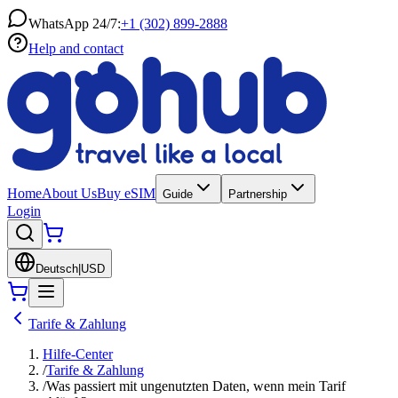
WhatsApp 24/7:
+1 (302) 899-2888
Help and contact
Home
About Us
Buy eSIM
Guide
Partnership
Login
Deutsch
|
USD
Tarife & Zahlung
Hilfe-Center
/
Tarife & Zahlung
/
Was passiert mit ungenutzten Daten, wenn mein Tarif