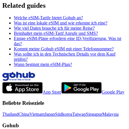
Related guides
Welche eSIM-Tarife bietet Gohub an?
Was ist eine lokale eSIM und wie erkenne ich eine?
Wie viel Daten brauche ich für meine Reise?
Beinhaltet mein eSIM-Tarif Anrufe und SMS?
Einige eSIM-Pläne erfordern eine ID-Verifizierung. Was ist
das?
Kommt meine Gohub eSIM mit einer Telefonnummer?
Was sollte ich in den Technischen Details vor dem Kauf
prüfen?
Wann beginnt mein eSIM-Plan?
App Store
Google Play
Beliebte Reiseziele
Thailand
China
Vietnam
Japan
Südkorea
Taiwan
Singapur
Malaysia
Gohub