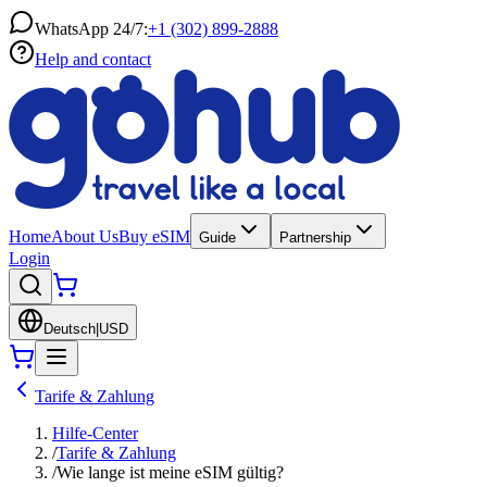
WhatsApp 24/7:
+1 (302) 899-2888
Help and contact
Home
About Us
Buy eSIM
Guide
Partnership
Login
Deutsch
|
USD
Tarife & Zahlung
Hilfe-Center
/
Tarife & Zahlung
/
Wie lange ist meine eSIM gültig?