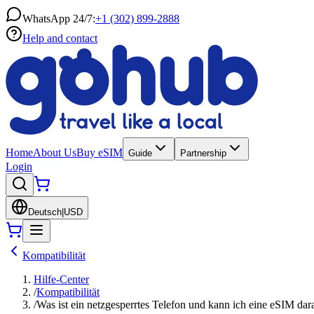
WhatsApp 24/7:
+1 (302) 899-2888
Help and contact
Home
About Us
Buy eSIM
Guide
Partnership
Login
Deutsch
|
USD
Kompatibilität
Hilfe-Center
/
Kompatibilität
/
Was ist ein netzgesperrtes Telefon und kann ich eine eSIM da