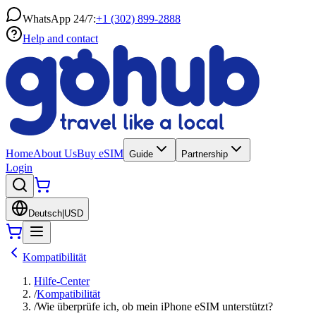
WhatsApp 24/7:
+1 (302) 899-2888
Help and contact
Home
About Us
Buy eSIM
Guide
Partnership
Login
Deutsch
|
USD
Kompatibilität
Hilfe-Center
/
Kompatibilität
/
Wie überprüfe ich, ob mein iPhone eSIM unterstützt?