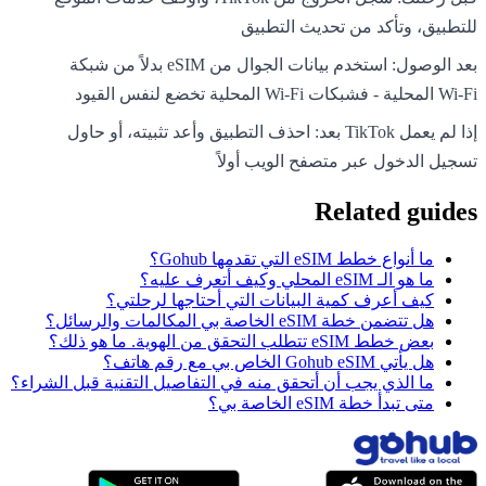
للتطبيق، وتأكد من تحديث التطبيق
بعد الوصول: استخدم بيانات الجوال من eSIM بدلاً من شبكة
Wi-Fi المحلية - فشبكات Wi-Fi المحلية تخضع لنفس القيود
إذا لم يعمل TikTok بعد: احذف التطبيق وأعد تثبيته، أو حاول
تسجيل الدخول عبر متصفح الويب أولاً
Related guides
ما أنواع خطط eSIM التي تقدمها Gohub؟
ما هو الـ eSIM المحلي وكيف أتعرف عليه؟
كيف أعرف كمية البيانات التي أحتاجها لرحلتي؟
هل تتضمن خطة eSIM الخاصة بي المكالمات والرسائل؟
بعض خطط eSIM تتطلب التحقق من الهوية. ما هو ذلك؟
هل يأتي Gohub eSIM الخاص بي مع رقم هاتف؟
ما الذي يجب أن أتحقق منه في التفاصيل التقنية قبل الشراء؟
متى تبدأ خطة eSIM الخاصة بي؟