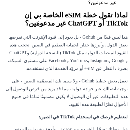
غير مدعومَين؟
لماذا تقول خطة eSIM الخاصة بي إن
TikTok أو ChatGPT غير مدعومَين؟
هذا ليس قيدًا من Gohub - بل يعود إلى قيود الإنترنت التي تفرضها
بعض الدول، وأبرزها جدار الحماية العظيم في الصين. تحجب هذه
القيود المنصات الدولية مثل TikTok (النسخة الدولية) وChatGPT
وGoogle وInstagram وYouTube وFacebook على مستوى الشبكة،
بصرف النظر عن eSIM أو مزوّد الخدمة الذي تستخدمه.
تعمل بعض خطط Gohub - ولا سيما تلك المصمّمة للصين - على
توجيه اتصالك عبر خوادم دولية، مما قد يزيد من فرص الوصول إلى
هذه التطبيقات. غير أن الوصول لا يكون مضمونًا تمامًا في جميع
الأحوال نظرًا لطبيعة هذه القيود.
لتعظيم فرصك في استخدام TikTok في الصين:
قبل رحلتك: سجّل الخروج من TikTok، وأوقف خدمات الموقع