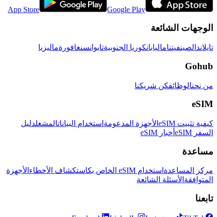
App Store
Google Play
الوجهات الشائعة
تايلاند
الصين
فيتنام
اليابان
كوريا الجنوبية
تايوان
سنغافورة
ماليزيا
Gohub
من نحن
الوظائف
كن شريكنا
eSIM
كيفية تثبيت eSIM
الأجهزة المدعومة
استخدام البيانات
المشغل
دليل
السفر eSIM
أخبار eSIM
مساعدة
مركز المساعدة
استخدام eSIM الخاص بك
استكشاف الأخطاء
الأجهزة
المتوافقة
الأسئلة الشائعة
تابعنا