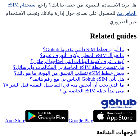
هل تريد الاستفادة القصوى من حصة بياناتك؟ راجع
استخدام eSIM
الخاص بك
للحصول على نصائح حول إدارة بياناتك وتجنب الاستخدام
غير الضروري.
Related guides
ما أنواع خطط eSIM التي تقدمها Gohub؟
ما هو الـ eSIM المحلي وكيف أتعرف عليه؟
كيف أعرف كمية البيانات التي أحتاجها لرحلتي؟
هل تتضمن خطة eSIM الخاصة بي المكالمات والرسائل؟
بعض خطط eSIM تتطلب التحقق من الهوية. ما هو ذلك؟
هل يأتي Gohub eSIM الخاص بي مع رقم هاتف؟
ما الذي يجب أن أتحقق منه في التفاصيل التقنية قبل الشراء؟
متى تبدأ خطة eSIM الخاصة بي؟
App Store
Google Play
الوجهات الشائعة