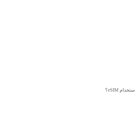
ام eSIM؟