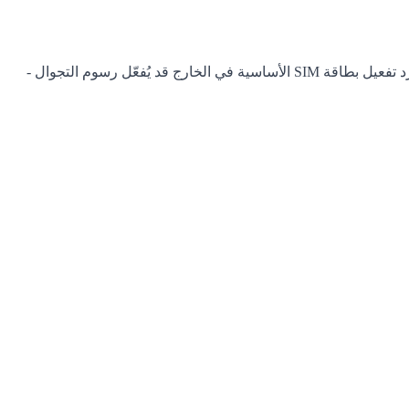
حتى عند استخدام Gohub eSIM للبيانات، قد تظل خط SIM الأساسي نشطًا في الخلفية. اعتمادًا على سياسات شركة الاتصالات المنزلية، مجرد تفعيل بطاقة SIM الأساسية في الخارج قد يُفعّل رسوم التجوال -