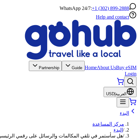
WhatsApp 24/7:
+1 (302) 899-2888
Help and contact
Home
About Us
Buy eSIM
Partnership
Guide
Login
العربية
|
USD
البدء
مركز المساعدة
/
البدء
/
هل سأستمر في تلقي المكالمات والرسائل على رقمي الرئيسي أثناء