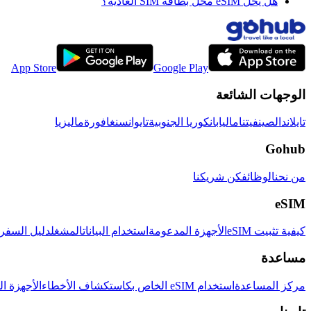
هل يحل eSIM محل بطاقة SIM العادية؟
App Store
Google Play
الوجهات الشائعة
تايلاند
الصين
فيتنام
اليابان
كوريا الجنوبية
تايوان
سنغافورة
ماليزيا
Gohub
من نحن
الوظائف
كن شريكنا
eSIM
كيفية تثبيت eSIM
الأجهزة المدعومة
استخدام البيانات
المشغل
دليل السفر eSIM
مساعدة
مركز المساعدة
استخدام eSIM الخاص بك
استكشاف الأخطاء
الأجهزة ال