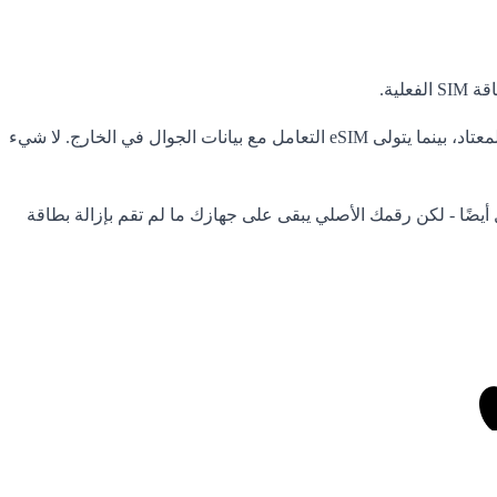
تبقى بطاقة SIM الفعلية نشطة كالمعتاد. تستمر في تلقي المكالمات والرسائل على رقمك المعتاد، بينما يتولى eSIM التعامل مع بيانات الجوال في الخارج. لا شيء
ئل أيضًا - لكن رقمك الأصلي يبقى على جهازك ما لم تقم بإزالة بطاقة