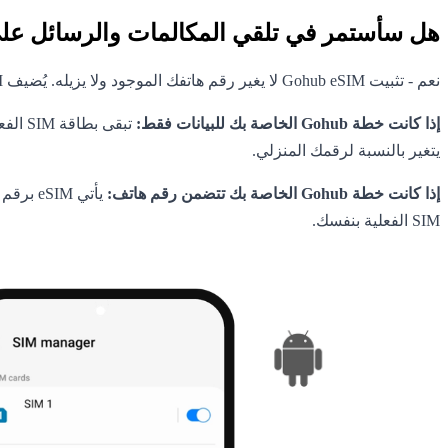
هل سأستمر في تلقي المكالمات والرسائل على رق
نعم - تثبيت Gohub eSIM لا يغير رقم هاتفك الموجود ولا يزيله. يُضيف eSIM ببساطة خطًا خلويًا جديدًا إلى جهازك، ويعمل جنبًا إلى جنب مع بطاقة SIM الفعلية.
إذا كانت خطة Gohub الخاصة بك للبيانات فقط:
يتغير بالنسبة لرقمك المنزلي.
إذا كانت خطة Gohub الخاصة بك تتضمن رقم هاتف:
يأتي M
SIM الفعلية بنفسك.